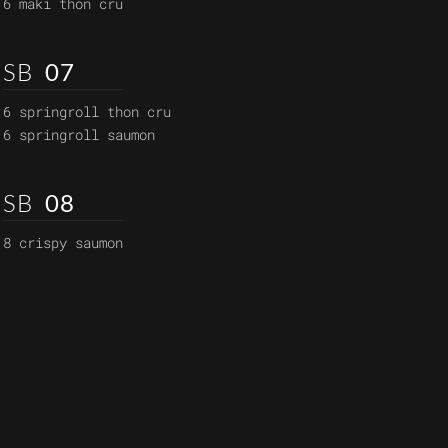
6 maki thon cru
SB
07
6 springroll thon cru
6 springroll saumon
SB
08
8 crispy saumon