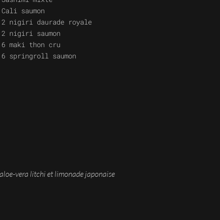
Cali saumon
2 nigiri daurade royale
2 nigiri saumon
6 maki thon cru
6 springroll saumon
loe-vera litchi et limonade japonaise