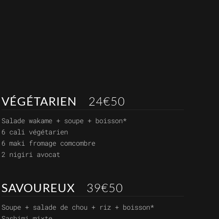
VÉGÉTARIEN
24€50
Salade wakame + soupe + boisson*
6 cali végétarien
6 maki fromage comcombre
2 nigiri avocat
SAVOUREUX
39€50
Soupe + salade de chou + riz + boisson*
Sashimi mixte